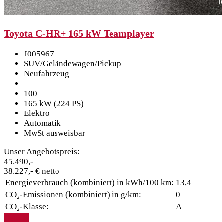
Toyota C-HR+ 165 kW Teamplayer
J005967
SUV/Geländewagen/Pickup
Neufahrzeug
100
165 kW (224 PS)
Elektro
Automatik
MwSt ausweisbar
Unser Angebotspreis:
45.490,-
38.227,- € netto
Energieverbrauch (kombiniert) in kWh/100 km:
13,4
CO₂-Emissionen (kombiniert) in g/km:
0
CO₂-Klasse:
A
Details