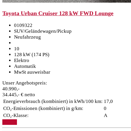
Toyota Urban Cruiser 128 kW FWD Lounge
0109322
SUV/Geländewagen/Pickup
Neufahrzeug
10
128 kW (174 PS)
Elektro
Automatik
MwSt ausweisbar
Unser Angebotspreis:
40.990,-
34.445,- € netto
Energieverbrauch (kombiniert) in kWh/100 km:
17,0
CO₂-Emissionen (kombiniert) in g/km:
0
CO₂-Klasse:
A
Details