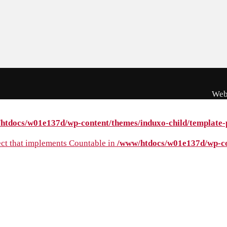
Web
htdocs/w01e137d/wp-content/themes/induxo-child/template-p
ject that implements Countable in
/www/htdocs/w01e137d/wp-con