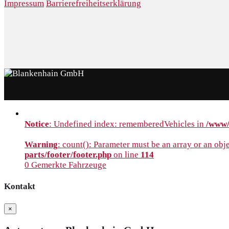
Impressum
Barrierefreiheitserklärung
Notice
: Undefined index: rememberedVehicles in
/www/
Warning
: count(): Parameter must be an array or an ob
parts/footer/footer.php
on line
114
0
Gemerkte Fahrzeuge
Kontakt
×