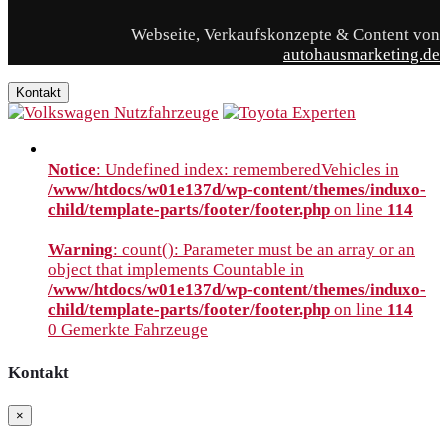
Webseite, Verkaufskonzepte & Content von
autohausmarketing.de
Kontakt
Notice
: Undefined index: rememberedVehicles in
/www/htdocs/w01e137d/wp-content/themes/induxo-
child/template-parts/footer/footer.php
on line
114
Warning
: count(): Parameter must be an array or an
object that implements Countable in
/www/htdocs/w01e137d/wp-content/themes/induxo-
child/template-parts/footer/footer.php
on line
114
0
Gemerkte Fahrzeuge
Kontakt
×